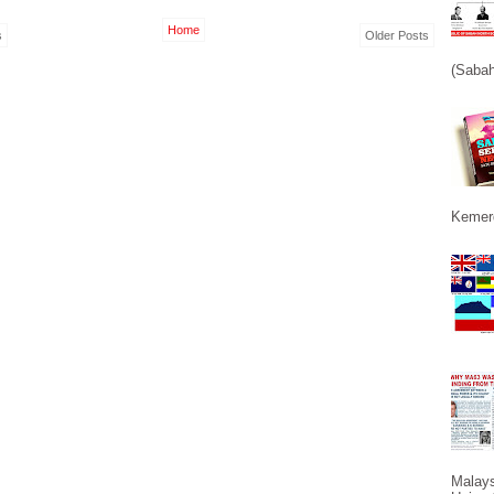
Home
s
Older Posts
(Sabah
Kemerd
Malays