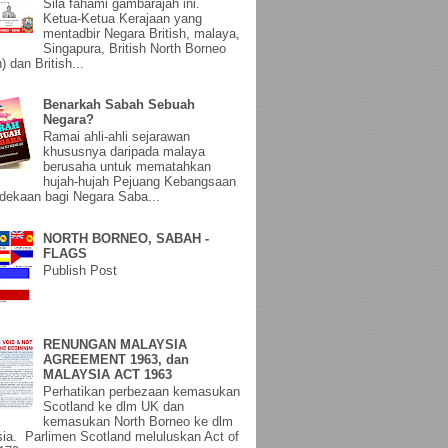
Sila fahami gambarajah ini.
Ketua-Ketua Kerajaan yang
mentadbir Negara British, malaya,
Singapura, British North Borneo
) dan British...
Benarkah Sabah Sebuah
Negara?
Ramai ahli-ahli sejarawan
khususnya daripada malaya
berusaha untuk mematahkan
hujah-hujah Pejuang Kebangsaan
ekaan bagi Negara Saba...
NORTH BORNEO, SABAH -
FLAGS
Publish Post
RENUNGAN MALAYSIA
AGREEMENT 1963, dan
MALAYSIA ACT 1963
Perhatikan perbezaan kemasukan
Scotland ke dlm UK dan
kemasukan North Borneo ke dlm
ia. Parlimen Scotland meluluskan Act of