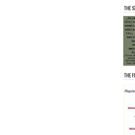
THE S
THE F