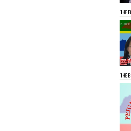
THE F
THE B