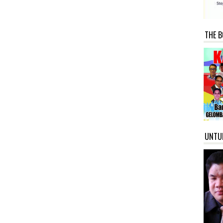
THE B
UNTU