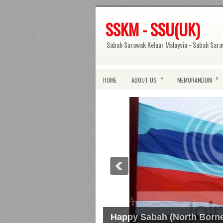
SSKM - SSU(UK)
Sabah Sarawak Keluar Malaysia - Sabah Sara
»
»
HOME
ABOUT US
MEMORANDUM
Happy Sabah (North Borne