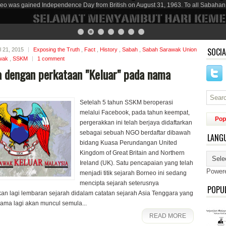
eo was gained Independence Day from British on August 31, 1963. To all Sabahan
SOCIA
l 21, 2015
Exposing the Truth
,
Fact
,
History
,
Sabah
,
Sabah Sarawak Union
wak
,
SSKM
1 comment
 dengan perkataan "Keluar" pada nama
Setelah 5 tahun SSKM beroperasi
melalui Facebook, pada tahun keempat,
Pop
pergerakkan ini telah berjaya didaftarkan
sebagai sebuah NGO berdaftar dibawah
LANG
bidang Kuasa Perundangan United
Kingdom of Great Britain and Northern
Ireland (UK). Satu pencapaian yang telah
Power
menjadi titik sejarah Borneo ini sedang
mencipta sejarah seterusnya
POPU
 lagi lembaran sejarah didalam catatan sejarah Asia Tenggara yang
lama lagi akan muncul semula...
READ MORE