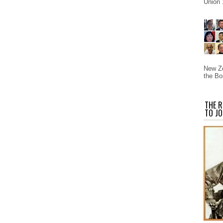
Union 
New Ze
the Bo
THE R
TO JO