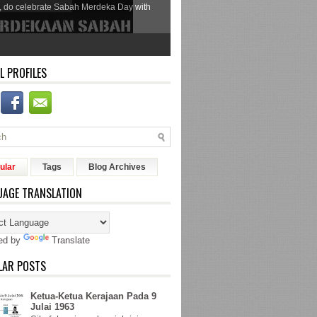
, do celebrate Sabah Merdeka Day with
L PROFILES
ular
Tags
Blog Archives
UAGE TRANSLATION
ed by
Translate
LAR POSTS
Ketua-Ketua Kerajaan Pada 9
Julai 1963