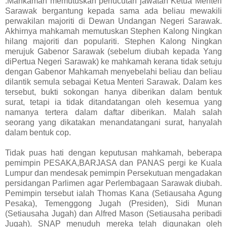
.Mahkamah memutuskan perlucutan jawatan Ketua Menteri
Sarawak bergantung kepada sama ada beliau mewakili
perwakilan majoriti di Dewan Undangan Negeri Sarawak.
Akhirnya mahkamah memutuskan Stephen Kalong Ningkan
hilang majoriti dan populariti. Stephen Kalong Ningkan
merujuk Gabenor Sarawak (sebelum diubah kepada Yang
diPertua Negeri Sarawak) ke mahkamah kerana tidak setuju
dengan Gabenor Mahkamah menyebelahi beliau dan beliau
dilantik semula sebagai Ketua Menteri Sarawak. Dalam kes
tersebut, bukti sokongan hanya diberikan dalam bentuk
surat, tetapi ia tidak ditandatangan oleh kesemua yang
namanya tertera dalam daftar diberikan. Malah salah
seorang yang dikatakan menandatangani surat, hanyalah
dalam bentuk cop.
Tidak puas hati dengan keputusan mahkamah, beberapa
pemimpin PESAKA,BARJASA dan PANAS pergi ke Kuala
Lumpur dan mendesak pemimpin Persekutuan mengadakan
persidangan Parlimen agar Perlembagaan Sarawak diubah.
Pemimpin tersebut ialah Thomas Kana (Setiausaha Agung
Pesaka), Temenggong Jugah (Presiden), Sidi Munan
(Setiausaha Jugah) dan Alfred Mason (Setiausaha peribadi
Jugah). SNAP menuduh mereka telah digunakan oleh