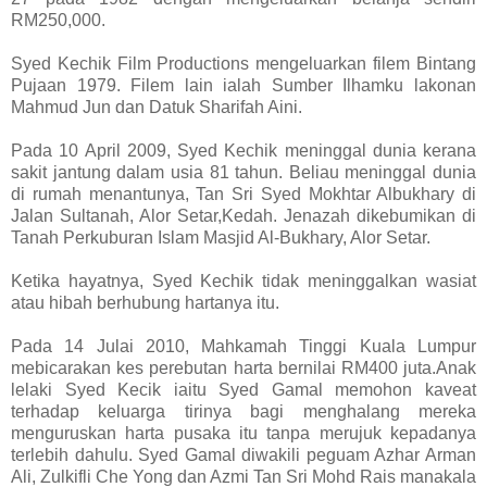
RM250,000.
Syed Kechik Film Productions mengeluarkan filem Bintang
Pujaan 1979. Filem lain ialah Sumber Ilhamku lakonan
Mahmud Jun dan Datuk Sharifah Aini.
Pada 10 April 2009, Syed Kechik meninggal dunia kerana
sakit jantung dalam usia 81 tahun. Beliau meninggal dunia
di rumah menantunya, Tan Sri Syed Mokhtar Albukhary di
Jalan Sultanah, Alor Setar,Kedah. Jenazah dikebumikan di
Tanah Perkuburan Islam Masjid Al-Bukhary, Alor Setar.
Ketika hayatnya, Syed Kechik tidak meninggalkan wasiat
atau hibah berhubung hartanya itu.
Pada 14 Julai 2010, Mahkamah Tinggi Kuala Lumpur
mebicarakan kes perebutan harta bernilai RM400 juta.Anak
lelaki Syed Kecik iaitu Syed Gamal memohon kaveat
terhadap keluarga tirinya bagi menghalang mereka
menguruskan harta pusaka itu tanpa merujuk kepadanya
terlebih dahulu. Syed Gamal diwakili peguam Azhar Arman
Ali, Zulkifli Che Yong dan Azmi Tan Sri Mohd Rais manakala