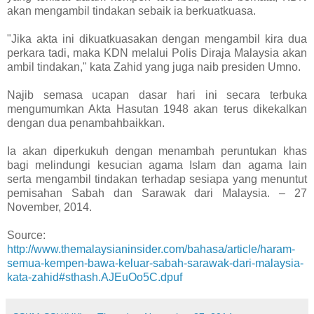
akan mengambil tindakan sebaik ia berkuatkuasa.
"Jika akta ini dikuatkuasakan dengan mengambil kira dua
perkara tadi, maka KDN melalui Polis Diraja Malaysia akan
ambil tindakan," kata Zahid yang juga naib presiden Umno.
Najib semasa ucapan dasar hari ini secara terbuka
mengumumkan Akta Hasutan 1948 akan terus dikekalkan
dengan dua penambahbaikkan.
Ia akan diperkukuh dengan menambah peruntukan khas
bagi melindungi kesucian agama Islam dan agama lain
serta mengambil tindakan terhadap sesiapa yang menuntut
pemisahan Sabah dan Sarawak dari Malaysia. – 27
November, 2014.
Source:
http://www.themalaysianinsider.com/bahasa/article/haram-
semua-kempen-bawa-keluar-sabah-sarawak-dari-malaysia-
kata-zahid#sthash.AJEuOo5C.dpuf