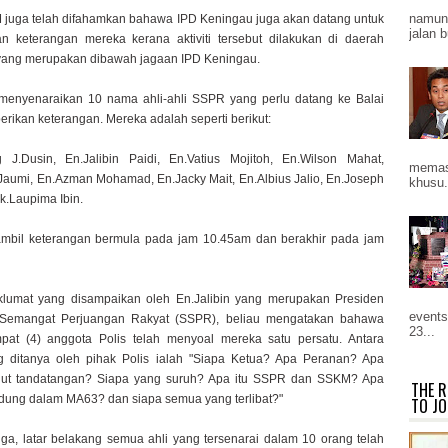
namun 
juga telah difahamkan bahawa IPD Keningau juga akan datang untuk
jalan b
n keterangan mereka kerana aktiviti tersebut dilakukan di daerah
ang merupakan dibawah jagaan IPD Keningau.
 menyenaraikan 10 nama ahli-ahli SSPR yang perlu datang ke Balai
rikan keterangan. Mereka adalah seperti berikut:
 J.Dusin, En.Jalibin Paidi, En.Vatius Mojitoh, En.Wilson Mahat,
memast
Jaumi, En.Azman Mohamad, En.Jacky Mait, En.Albius Jalio, En.Joseph
khusu.
ik.Laupima Ibin.
mbil keterangan bermula pada jam 10.45am dan berakhir pada jam
klumat yang disampaikan oleh En.Jalibin yang merupakan Presiden
events
Semangat Perjuangan Rakyat (SSPR), beliau mengatakan bahawa
23...
pat (4) anggota Polis telah menyoal mereka satu persatu. Antara
g ditanya oleh pihak Polis ialah "Siapa Ketua? Apa Peranan? Apa
gut tandatangan? Siapa yang suruh? Apa itu SSPR dan SSKM? Apa
THE R
dung dalam MA63? dan siapa semua yang terlibat?"
TO JO
juga, latar belakang semua ahli yang tersenarai dalam 10 orang telah