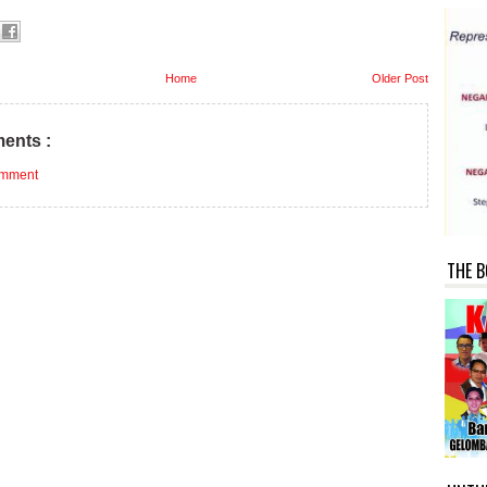
Home
Older Post
ents :
omment
THE B