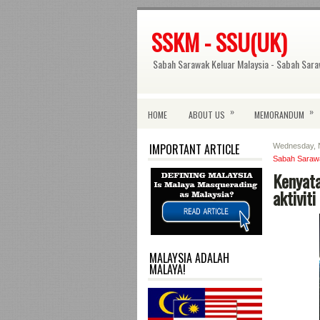
SSKM - SSU(UK)
Sabah Sarawak Keluar Malaysia - Sabah Sara
»
»
HOME
ABOUT US
MEMORANDUM
IMPORTANT ARTICLE
Wednesday, 
Sabah Saraw
Kenyat
aktivit
MALAYSIA ADALAH
MALAYA!