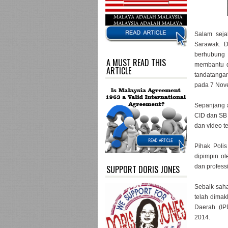
Salam sej
Sarawak. D
berhubung 
A MUST READ THIS
membantu d
ARTICLE
tandatanga
pada 7 Nov
Sepanjang a
CID dan SB 
dan video t
Pihak Poli
dipimpin ol
dan profess
SUPPORT DORIS JONES
Sebaik saha
telah dimak
Daerah (IP
2014.