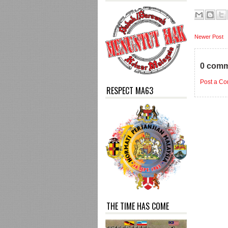
Newer Post
0 comm
Post a C
RESPECT MA63
THE TIME HAS COME