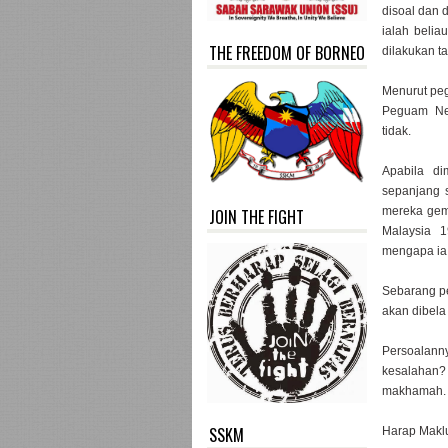
disoal dan 
ialah belia
THE FREEDOM OF BORNEO
dilakukan t
Menurut peg
Peguam Ne
tidak.
Apabila di
sepanjang 
mereka gem
JOIN THE FIGHT
Malaysia 
mengapa ia 
Sebarang pe
akan dibela
Persoalann
kesalahan?
makhamah.
SSKM
Harap Makl