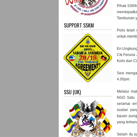
Pihak SSKM 
mendapatka
Tambunan y
SUPPORT SSKM
Polis telah
untuk membe
En.Ungkung
Cik.Feruna 
Kolis dan C
Sesi menga
4.00pm.
SSU (UK)
Melalui ma
NGO Satu 
seramai em
soalan yan
tujuan pun
yang terkan
Selain itu 