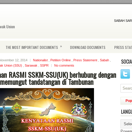
SABAH SAR
wak Union
»
THE MOST IMPORTANT DOCUMENTS
DOWNLOAD DOCUMENTS
PRESS STA
SOCIA
November 12, 2014
Nationalist
,
Petition Online
,
Press Statement
,
Sabah
,
ak Union (SSU)
,
Sarawak
,
SSPR
No comments
aan RASMI SSKM-SSU(UK) berhubung dengan
i memungut tandatangan di Tambunan
Pop
LANG
Power