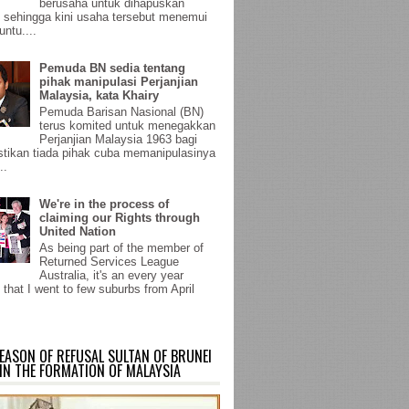
berusaha untuk dihapuskan
sehingga kini usaha tersebut menemui
untu....
Pemuda BN sedia tentang
pihak manipulasi Perjanjian
Malaysia, kata Khairy
Pemuda Barisan Nasional (BN)
terus komited untuk menegakkan
Perjanjian Malaysia 1963 bagi
ikan tiada pihak cuba memanipulasinya
..
We're in the process of
claiming our Rights through
United Nation
As being part of the member of
Returned Services League
Australia, it's an every year
 that I went to few suburbs from April
EASON OF REFUSAL SULTAN OF BRUNEI
IN THE FORMATION OF MALAYSIA