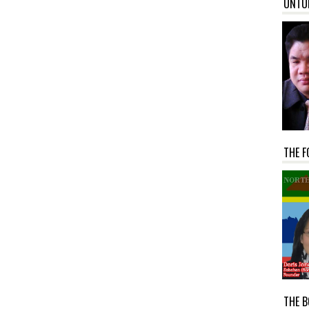
UNTU
THE F
THE B