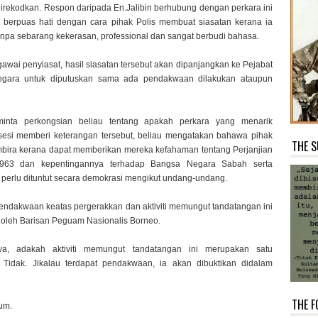
direkodkan. Respon daripada En.Jalibin berhubung dengan perkara ini
u berpuas hati dengan cara pihak Polis membuat siasatan kerana ia
anpa sebarang kekerasan, professional dan sangat berbudi bahasa.
awai penyiasat, hasil siasatan tersebut akan dipanjangkan ke Pejabat
gara untuk diputuskan sama ada pendakwaan dilakukan ataupun
minta perkongsian beliau tentang apakah perkara yang menarik
sesi memberi keterangan tersebut, beliau mengatakan bahawa pihak
THE S
bira kerana dapat memberikan mereka kefahaman tentang Perjanjian
1963 dan kepentingannya terhadap Bangsa Negara Sabah serta
perlu dituntut secara demokrasi mengikut undang-undang.
ndakwaan keatas pergerakkan dan aktiviti memungut tandatangan ini
 oleh Barisan Peguam Nasionalis Borneo.
ya, adakah aktiviti memungut tandatangan ini merupakan satu
 Tidak. Jikalau terdapat pendakwaan, ia akan dibuktikan didalam
THE F
um.