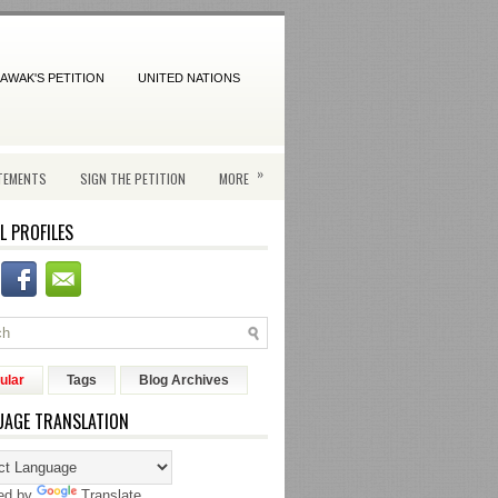
AWAK'S PETITION
UNITED NATIONS
»
TEMENTS
SIGN THE PETITION
MORE
L PROFILES
ular
Tags
Blog Archives
UAGE TRANSLATION
ed by
Translate