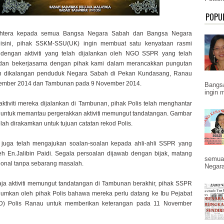
POPU
ahtera kepada semua Bangsa Negara Sabah dan Bangsa Negara
isini, pihak SSKM-SSU(UK) ingin membuat satu kenyataan rasmi
dengan aktiviti yang telah dijalankan oleh NGO SSPR yang telah
an bekerjasama dengan pihak kami dalam merancakkan pungutan
n dikalangan penduduk Negara Sabah di Pekan Kundasang, Ranau
ember 2014 dan Tambunan pada 9 November 2014.
Bangs
ingin 
ktiviti mereka dijalankan di Tambunan, pihak Polis telah menghantar
untuk memantau pergerakkan aktiviti memungut tandatangan. Gambar
elah dirakamkan untuk tujuan catatan rekod Polis.
s juga telah mengajukan soalan-soalan kepada ahli-ahli SSPR yang
eh En.Jalibin Paidi. Segala persoalan dijawab dengan bijak, matang
semua
ional tanpa sebarang masalah.
Negara
ja aktiviti memungut tandatangan di Tambunan berakhir, pihak SSPR
lumkan oleh pihak Polis bahawa mereka perlu datang ke Ibu Pejabat
D) Polis Ranau untuk memberikan keterangan pada 11 November