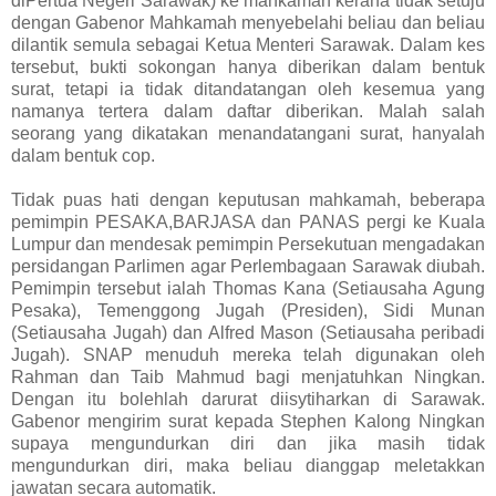
diPertua Negeri Sarawak) ke mahkamah kerana tidak setuju
dengan Gabenor Mahkamah menyebelahi beliau dan beliau
dilantik semula sebagai Ketua Menteri Sarawak. Dalam kes
tersebut, bukti sokongan hanya diberikan dalam bentuk
surat, tetapi ia tidak ditandatangan oleh kesemua yang
namanya tertera dalam daftar diberikan. Malah salah
seorang yang dikatakan menandatangani surat, hanyalah
dalam bentuk cop.
Tidak puas hati dengan keputusan mahkamah, beberapa
pemimpin PESAKA,BARJASA dan PANAS pergi ke Kuala
Lumpur dan mendesak pemimpin Persekutuan mengadakan
persidangan Parlimen agar Perlembagaan Sarawak diubah.
Pemimpin tersebut ialah Thomas Kana (Setiausaha Agung
Pesaka), Temenggong Jugah (Presiden), Sidi Munan
(Setiausaha Jugah) dan Alfred Mason (Setiausaha peribadi
Jugah). SNAP menuduh mereka telah digunakan oleh
Rahman dan Taib Mahmud bagi menjatuhkan Ningkan.
Dengan itu bolehlah darurat diisytiharkan di Sarawak.
Gabenor mengirim surat kepada Stephen Kalong Ningkan
supaya mengundurkan diri dan jika masih tidak
mengundurkan diri, maka beliau dianggap meletakkan
jawatan secara automatik.