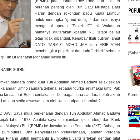
(BPMB) pada tahun 1985-1988 dan diberi
peranan penting oleh Tun Datu Mustapa Datu
POPU
Harun dengan sokongan padu Kuala Lumpur
untuk merangka "grand design" dan seterusnya
mengetuai operasi "Projek IC" ini. Walaupun
namanya diutarakan kpeada RCI tetapi beliau
tetap tidak dipanggil. Kenapa? Ikuti butiran lanjut
DATO' TARMIZI MOHD JAM dan ARIF ATAN
membongkar projek ini daripada "arkitek" sebenar
(Sabah
gi Tun Dr Mahathir Mohamad ketika itu.
 NASIR SUDIN.
amkan saudara orang kuat Tun Abdullah Ahmad Badawi sejak sekian
 kalangan Umno saudara terkenal sebagai "gurka setia" akar umbi Pak
Kemerd
a ke saat ini. Boleh ceritakan sedikit bagaimana saudara boleh akrab
 Lah dan sedia diwawancara oleh kami daripada Harakah?
 AWI: Saya mula berkenalan dengan Tun Abdullah Ahmad Badawi
sejak tahun 1978. Apabila saya dipinjamkan (seconded) dari Bank
n Malaysia Bhd (BPMB) ke Jawatankuasa Pemandu (JKP), Bahagian
 Bumiputera, Unit Penyelarasan Perlaksanaan, Jabatan Perdana
lau Pinang untuk membantu Bumiputera yang tertekan dengan sifat