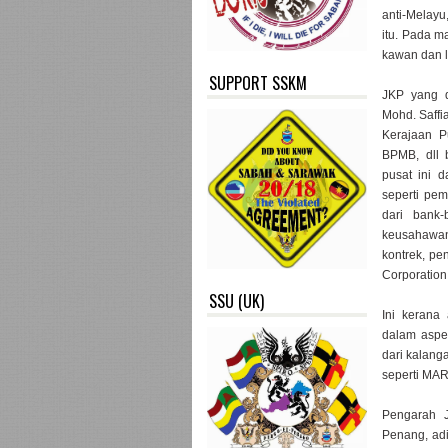
anti-Melayu
itu. Pada m
kawan dan 
SUPPORT SSKM
JKP yang d
Mohd. Saffi
Kerajaan P
BPMB, dll 
pusat ini 
seperti pe
dari bank
keusahawa
kontrek, p
Corporatio
SSU (UK)
Ini kerana 
dalam aspe
dari kalang
seperti MAR
Pengarah J
Penang, adi