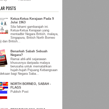
LAR POSTS
Ketua-Ketua Kerajaan Pada 9
Julai 1963
Sila fahami gambarajah ini.
Ketua-Ketua Kerajaan yang
mentadbir Negara British, malaya,
Singapura, British North Borneo
) dan British...
Benarkah Sabah Sebuah
Negara?
Ramai ahli-ahli sejarawan
khususnya daripada malaya
berusaha untuk mematahkan
hujah-hujah Pejuang Kebangsaan
ekaan bagi Negara Saba...
NORTH BORNEO, SABAH -
FLAGS
Publish Post