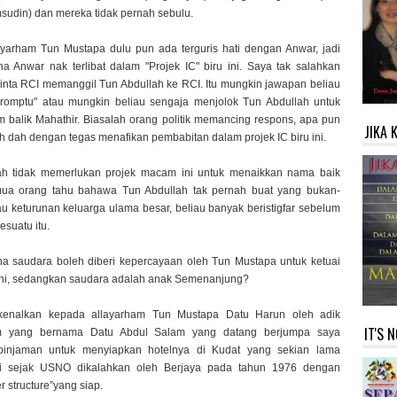
msudin) dan mereka tidak pernah sebulu.
yarham Tun Mustapa dulu pun ada terguris hati dengan Anwar, jadi
Anwar nak terlibat dalam "Projek IC" biru ini. Saya tak salahkan
ta RCI memanggil Tun Abdullah ke RCI. Itu mungkin jawapan beliau
promptu" atau mungkin beliau sengaja menjolok Tun Abdullah untuk
balik Mahathir. Biasalah orang politik memancing respons, apa pun
JIKA 
h dah dengan tegas menafikan pembabitan dalam projek IC biru ini.
ah tidak memerlukan projek macam ini untuk menaikkan nama baik
mua orang tahu bahawa Tun Abdullah tak pernah buat yang bukan-
au keturunan keluarga ulama besar, beliau banyak beristigfar sebelum
esuatu itu.
 saudara boleh diberi kepercayaan oleh Tun Mustapa untuk ketuai
 ini, sedangkan saudara adalah anak Semenanjung?
kenalkan kepada allayarham Tun Mustapa Datu Harun oleh adik
IT'S 
am yang bernama Datu Abdul Salam yang datang berjumpa saya
injaman untuk menyiapkan hotelnya di Kudat yang sekian lama
ai sejak USNO dikalahkan oleh Berjaya pada tahun 1976 dengan
r structure”yang siap.