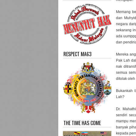
Memang bena
dan Muhyidd
negara dar
sekarang in
ada uumppp 
dan pendir
RESPECT MA63
Mereka angg
Pak Lah da
nak ditrans
semua sema
ditolak ole
Bukankah b
Lah?
Dr. Mahath
sendiri se
mampu memi
THE TIME HAS COME
banyak piha
kepada per