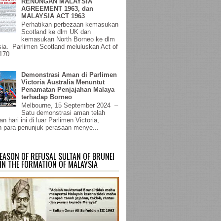
RENUNGAN MALAYSIA
AGREEMENT 1963, dan
MALAYSIA ACT 1963
Perhatikan perbezaan kemasukan
Scotland ke dlm UK dan
kemasukan North Borneo ke dlm
ia. Parlimen Scotland meluluskan Act of
170...
Demonstrasi Aman di Parlimen
Victoria Australia Menuntut
Penamatan Penjajahan Malaya
terhadap Borneo
Melbourne, 15 September 2024 –
Satu demonstrasi aman telah
n hari ini di luar Parlimen Victoria,
 para penunjuk perasaan menye...
EASON OF REFUSAL SULTAN OF BRUNEI
IN THE FORMATION OF MALAYSIA