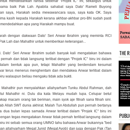
untuk mendedahkan rahsia sebenar "Projek IC" ini, sekaligus untuk
nama baik Pak Lah. Apabila sahabat saya Dato' Rameli Buyong
an saya, Harakah sedia mewawancara saya, saya kata OK. Saya
ima kasih kepada Harakah kerana akhbar-akhbar pro-BN sudah pasti
ni mendedahkan apa yang Harakah mampu buat.
rah dengan dakwaan Dato' Seri Anwar Ibrahim yang meminta RCI
ak Lah dan Mahathir untuk memberikan keterangan...
THE R
li. Dato' Seri Anwar Ibrahim sudah banyak kali mengatakan bahawa
k pernah dan tidak langsung terlibat dengan "Projek IC" biru ini dalam
dalam bentuk apa pun, tetapi Mahathir yang berdendam kesumat
ar terus menerus menghentam dan mendakwa Anwar terlibat dalam
 biru walaupun beliau mengaku tidak ada bukti.
u Mahathir pun menyalahkan allahyarham Tunku Abdul Rahman, dah
tul Mahathir ni. Dulu dia kata Melayu mudah lupa. Celupar betul
akap macam orang tak beriman, main syok aje fitnah sana fitnah sini.
zab Allah SWT dunia akhirat. Malah Tun Abdullah pun pernah bertanya
 dua bulan lepas samada Anwar terlibat dalam "Projek IC" biru ini
PUBLI
dengan tegas mengatakan Anwar tidak pernah terlibat langsung dalam
 biru ini sebab semua orang UMNO tahu bahawa Anwar bukannya "bed
gan allahyarham Megat Junid (Megat Ayob) dan juga dengan Pak (Tan