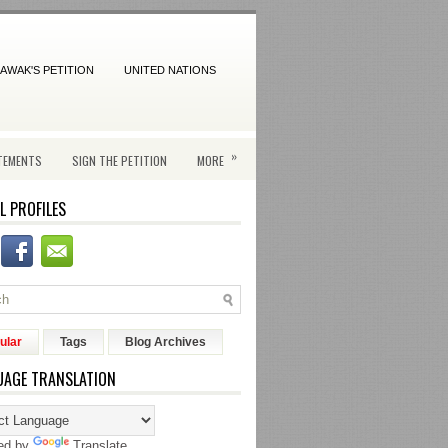
AWAK'S PETITION
UNITED NATIONS
»
TEMENTS
SIGN THE PETITION
MORE
L PROFILES
ular
Tags
Blog Archives
UAGE TRANSLATION
ed by
Translate