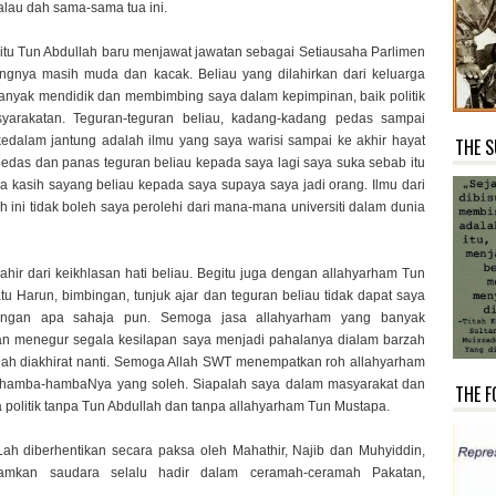
lau dah sama-sama tua ini.
tu Tun Abdullah baru menjawat jawatan sebagai Setiausaha Parlimen
ngnya masih muda dan kacak. Beliau yang dilahirkan dari keluarga
anyak mendidik dan membimbing saya dalam kepimpinan, baik politik
yarakatan. Teguran-teguran beliau, kadang-kadang pedas sampai
dalam jantung adalah ilmu yang saya warisi sampai ke akhir hayat
THE S
pedas dan panas teguran beliau kepada saya lagi saya suka sebab itu
a kasih sayang beliau kepada saya supaya saya jadi orang. Ilmu dari
h ini tidak boleh saya perolehi dari mana-mana universiti dalam dunia
hir dari keikhlasan hati beliau. Begitu juga dengan allahyarham Tun
u Harun, bimbingan, tunjuk ajar dan teguran beliau tidak dapat saya
dengan apa sahaja pun. Semoga jasa allahyarham yang banyak
an menegur segala kesilapan saya menjadi pahalanya dialam barzah
lah diakhirat nanti. Semoga Allah SWT menempatkan roh allahyarham
 hamba-hambaNya yang soleh. Siapalah saya dalam masyarakat dan
THE F
 politik tanpa Tun Abdullah dan tanpa allahyarham Tun Mustapa.
ah diberhentikan secara paksa oleh Mahathir, Najib dan Muhyiddin,
hamkan saudara selalu hadir dalam ceramah-ceramah Pakatan,