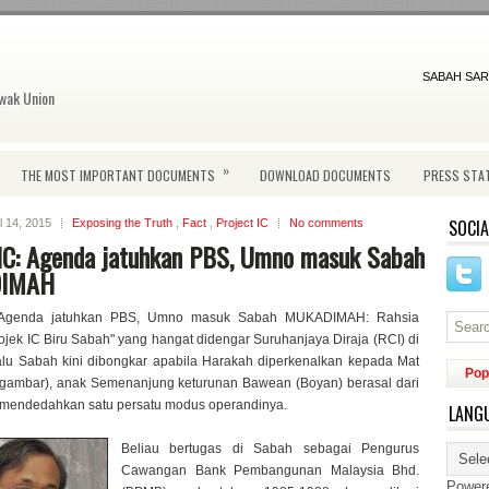
SABAH SAR
wak Union
»
THE MOST IMPORTANT DOCUMENTS
DOWNLOAD DOCUMENTS
PRESS STA
SOCIA
l 14, 2015
Exposing the Truth
,
Fact
,
Project IC
No comments
 IC: Agenda jatuhkan PBS, Umno masuk Sabah
IMAH
: Agenda jatuhkan PBS, Umno masuk Sabah MUKADIMAH: Rahsia
ojek IC Biru Sabah" yang hangat didengar Suruhanjaya Diraja (RCI) di
lu Sabah kini dibongkar apabila Harakah diperkenalkan kepada Mat
Pop
(gambar), anak Semenanjung keturunan Bawean (Boyan) berasal dari
k mendedahkan satu persatu modus operandinya.
LANG
Beliau bertugas di Sabah sebagai Pengurus
Cawangan Bank Pembangunan Malaysia Bhd.
Power