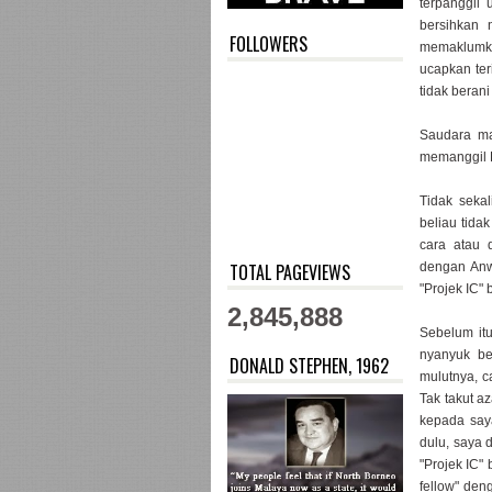
terpanggil 
bersihkan 
FOLLOWERS
memaklumk
ucapkan ter
tidak bera
Saudara ma
memanggil P
Tidak seka
beliau tida
cara atau 
TOTAL PAGEVIEWS
dengan Anw
"Projek IC"
2,845,888
Sebelum it
nyanyuk be
DONALD STEPHEN, 1962
mulutnya, c
Tak takut a
kepada saya
dulu, saya 
"Projek IC"
fellow" den