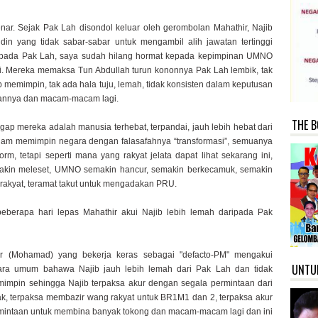
r. Sejak Pak Lah disondol keluar oleh gerombolan Mahathir, Najib
in yang tidak sabar-sabar untuk mengambil alih jawatan tertinggi
ipada Pak Lah, saya sudah hilang hormat kepada kepimpinan UMNO
i. Mereka memaksa Tun Abdullah turun kononnya Pak Lah lembik, tak
memimpin, tak ada hala tuju, lemah, tidak konsisten dalam keputusan
iannya dan macam-macam lagi.
THE B
ap mereka adalah manusia terhebat, terpandai, jauh lebih hebat dari
lam memimpin negara dengan falasafahnya “transformasi”, semuanya
form, tetapi seperti mana yang rakyat jelata dapat lihat sekarang ini,
kin meleset, UMNO semakin hancur, semakin berkecamuk, semakin
h rakyat, teramat takut untuk mengadakan PRU.
eberapa hari lepas Mahathir akui Najib lebih lemah daripada Pak
ir (Mohamad) yang bekerja keras sebagai "defacto-PM" mengakui
UNTU
cara umum bahawa Najib jauh lebih lemah dari Pak Lah dan tidak
mpin sehingga Najib terpaksa akur dengan segala permintaan dari
k, terpaksa membazir wang rakyat untuk BR1M1 dan 2, terpaksa akur
mintaan untuk membina banyak tokong dan macam-macam lagi dan ini