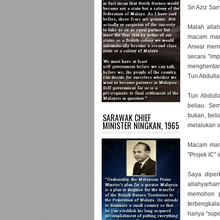
Sri Aziz Sa
Malah allah
macam mana 
Anwar memin
secara "im
menghentam 
Tun Abdulla
Tun Abdull
beliau. Se
SARAWAK CHIEF
bukan, beli
MINISTER NINGKAN, 1965
melalukan s
Macam mana
"Projek IC"
Saya diper
allahyarh
memohon p
terbengkal
hanya “supe