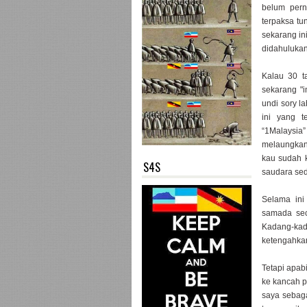
belum pern
terpaksa tu
sekarang in
didahulukan
Kalau 30 t
sekarang "i
undi sory 
ini yang 
“1Malaysia”
melaungkan
kau sudah k
S4S
saudara sed
Selama ini
samada sec
Kadang-kad
ketengahka
Tetapi apab
ke kancah po
saya sebaga