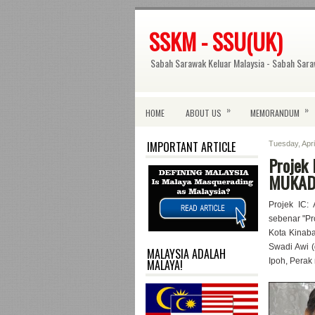
SSKM - SSU(UK)
Sabah Sarawak Keluar Malaysia - Sabah Sara
»
»
HOME
ABOUT US
MEMORANDUM
IMPORTANT ARTICLE
Tuesday, Apri
Projek
MUKAD
Projek IC
sebenar "Pr
Kota Kinaba
Swadi Awi 
MALAYSIA ADALAH
Ipoh, Pera
MALAYA!