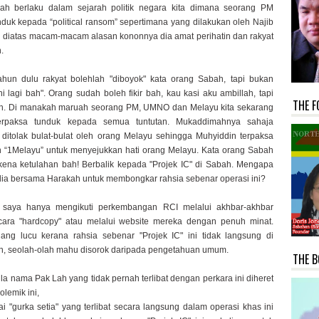
ah berlaku dalam sejarah politik negara kita dimana seorang PM
nduk kepada “political ransom” sepertimana yang dilakukan oleh Najib
i diatas macam-macam alasan kononnya dia amat perihatin dan rakyat
.
ahun dulu rakyat bolehlah "diboyok" kata orang Sabah, tapi bukan
ni lagi bah". Orang sudah boleh fikir bah, kau kasi aku ambillah, tapi
THE F
lah. Di manakah maruah seorang PM, UMNO dan Melayu kita sekarang
terpaksa tunduk kepada semua tuntutan. Mukaddimahnya sahaja
 ditolak bulat-bulat oleh orang Melayu sehingga Muhyiddin terpaksa
 “1Melayu” untuk menyejukkan hati orang Melayu. Kata orang Sabah
ena ketulahan bah! Berbalik kepada "Projek IC" di Sabah. Mengapa
ia bersama Harakah untuk membongkar rahsia sebenar operasi ini?
 saya hanya mengikuti perkembangan RCI melalui akhbar-akhbar
ara "hardcopy" atau melalui website mereka dengan penuh minat.
ang lucu kerana rahsia sebenar "Projek IC" ini tidak langsung di
n, seolah-olah mahu disorok daripada pengetahuan umum.
THE B
ila nama Pak Lah yang tidak pernah terlibat dengan perkara ini diheret
lemik ini,
i "gurka setia" yang terlibat secara langsung dalam operasi khas ini