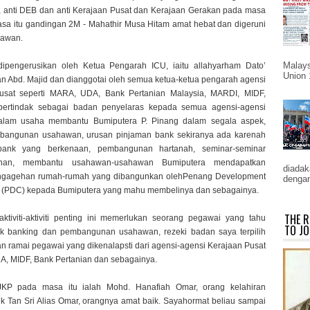
, anti DEB dan anti Kerajaan Pusat dan Kerajaan Gerakan pada masa
asa itu gandingan 2M - Mahathir Musa Hitam amat hebat dan digeruni
lawan.
Malays
ipengerusikan oleh Ketua Pengarah ICU, iaitu allahyarham Dato’
Union 
an Abd. Majid dan dianggotai oleh semua ketua-ketua pengarah agensi
usat seperti MARA, UDA, Bank Pertanian Malaysia, MARDI, MIDF,
bertindak sebagai badan penyelaras kepada semua agensi-agensi
dalam usaha membantu Bumiputera P. Pinang dalam segala aspek,
mbangunan usahawan, urusan pinjaman bank sekiranya ada karenah
-bank yang berkenaan, pembangunan hartanah, seminar-seminar
nan, membantu usahawan-usahawan Bumiputera mendapatkan
diadaka
engagehan rumah-rumah yang dibangunkan olehPenang Development
dengan
n (PDC) kepada Bumiputera yang mahu membelinya dan sebagainya.
THE R
aktiviti-aktiviti penting ini memerlukan seorang pegawai yang tahu
TO JO
k banking dan pembangunan usahawan, rezeki badan saya terpilih
an ramai pegawai yang dikenalapsti dari agensi-agensi Kerajaan Pusat
A, MIDF, Bank Pertanian dan sebagainya.
KP pada masa itu ialah Mohd. Hanafiah Omar, orang kelahiran
k Tan Sri Alias Omar, orangnya amat baik. Sayahormat beliau sampai