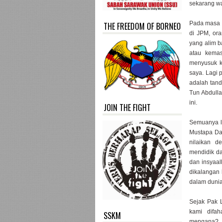
sekarang wa
Pada masa i
THE FREEDOM OF BORNEO
di JPM, ora
yang alim b
atau kemas
menyusuk ke
saya. Lagi 
adalah tand
Tun Abdulla
ini.
JOIN THE FIGHT
Semuanya la
Mustapa Dat
nilaikan 
mendidik d
dan insyaal
dikalangan
dalam dunia
Sejak Pak L
kami difa
SSKM
mengapa?