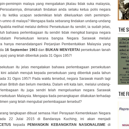
pin-pemimpin malaya yang mengatakan jikalau tidak suka malaysia,
. Persoalannya, dimanakah tindakan anda selaku ketua polis negara
 itu ketika ucapan sedemikian telah dikeluarkan oleh pemimpin-
n-umno di malaya? Mengapa tiada sebarang tindakan undang-undang
pabila melihat melalui definisi Persekutuan itu sendiri, ia sudah jelas,
THE S
luh bahawa perlembagaan itu sendiri tidak mengikat bangsa negara
idalam Persekutuan kerana bangsa Negara Sarawak melalui
a hanya menandatangani Perjanjian Pembentukkan Malaysia yang
ada
16 September 1963
dan
BUKAN MENYERTAI
persekutuan tanah
aya) yang telah dibentuk pada 31 Ogos 1957!
ersekutuan itu jelas mengatakan bahawa perlembagaan persekutuan
 kini adalah merujuk kepada persekutuan yang dibentuk pada tahun
pada 31 Ogos 1957! Pada waktu tersebut, negara Sarawak masih lagi
ahan British dan belum merdeka. Dalam erti kata lain, melalui undang-
lembagaan itu juga sendri telah mengeluarkan negara Sarawak
THE F
rsekutuan Malaysia. Mengapa tiada penangkapan dilakukan terhadap
arlimen yang telah mengubal perlembagaan tersebut?
barang tangkapan dibuat semasa Hari Perayaan Kemerdekaan Negara
ada 22 Julai 2015 di Bandaraya Kuching, ini akan menjadi
CETUS
kepada
PEMANGKIN KEBANGKITAN NASIONALISME
di