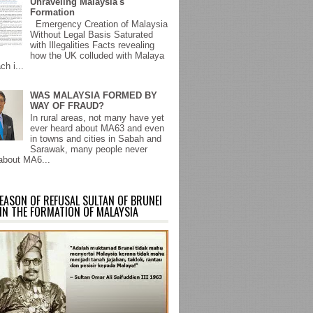
Unraveling Malaysia's
Formation
Emergency Creation of Malaysia
Without Legal Basis Saturated
with Illegalities Facts revealing
how the UK colluded with Malaya
ch i...
WAS MALAYSIA FORMED BY
WAY OF FRAUD?
In rural areas, not many have yet
ever heard about MA63 and even
in towns and cities in Sabah and
Sarawak, many people never
about MA6...
EASON OF REFUSAL SULTAN OF BRUNEI
IN THE FORMATION OF MALAYSIA