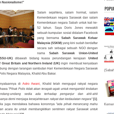
n Nasionalisme!"
POPU
Salam sejahtera, salam hormat, salam
Kemerdekaan negara Sarawak dan salam
Kemerdekaan negara Sabah untuk kali ke-
52 tahun. Saya Doris Jones mewakili
sebuah kumpulan sosial didalam Facebook
yang bernama
Sabah Sarawak Keluar
Malaysia (SSKM)
yang kini sudah berdaftar
secara sah sebagai sebuah NGO dengan
nama
Sabah Sarawak Union-United
SSU-UK)
dibawah bidang kuasa perundangan kerajaan
United
 Great Britain and Northern Ireland (UK)
ingin membuat kenyataan
ubung dengan larangan sambutan Hari Kemerdekaan Negara Sarawak
(Sabah
Polis Negara Malaysia, Khalid Abu Bakar.
enyataannya di
Astro Awani
, Khalid telah mengugut rakyat negara
ahawa
"Pihak Polis tidak akan teragak-agak untuk mengambil tindakan
ndang-undang sedia ada terhadap penganjur dan ahli-ahli
anya demi menjaga kesejahteraan rakyat dan kedaulatan negara"
[1]
.
Kemerd
, dia juga mendakwa bahawa kononnya
"ada pihak merancang mahu
n acara itu untuk membangkitkan sentimen rakyat Sarawak untuk