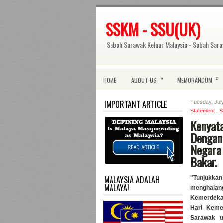
SSKM - SSU(UK)
Sabah Sarawak Keluar Malaysia - Sabah Sara
»
»
HOME
ABOUT US
MEMORANDUM
IMPORTANT ARTICLE
Tuesday, Jul
Statement
,
S
Kenyat
Dengan
Negara 
Bakar.
MALAYSIA ADALAH
"Tunjukka
MALAYA!
menghala
Kemerdekaa
Hari Keme
Sarawak u