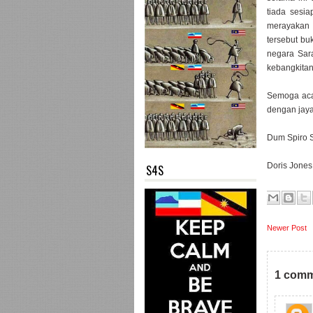
tiada sesi
merayakan 
tersebut b
negara Sar
kebangkitan
Semoga aca
dengan jay
Dum Spiro 
Doris Jones
S4S
Newer Post
1 comm