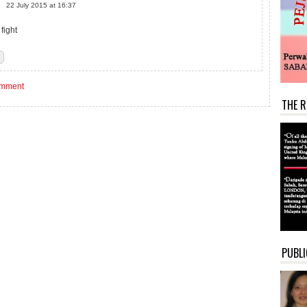
22 July 2015 at 16:37
 fight
omment
THE R
PUBLI