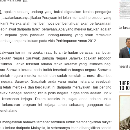
pada Malaysia"
[2]
.
]
, apakah undang-undang yang bakal digunakan keatas penganjur
li jawatankuasanya jikalau Perayaan ini telah mematuhi prosedur yang
apkan? Mereka telah memberi notis pemberitahuan akan perlaksanaan
to brea
 lebih awal daripada tarikh perayaan. Apa yang mereka lakukan adalah
kan kepada garis panduan undang-undang yang telah termaktub
rlembagaan persekutuan pada Akta Perhimpunan Aman 2012.
 dakwaan liar ini merupakan satu fitnah terhadap perayaan sambutan
dekaan Negara Sarawak. Bangsa Negara Sarawak tidaklah sebodoh
ikirkan. Tarikh tersebut adalah tarikh keramat yang istimewa bagi
heard 
ara Sarawak kerana pada tarikh tersebutlah bangsa negara Sarawak
intah negara mereka sendiri dan sudah tentulah ia mesti disambut
t negara Sarawak. Siapakah anda yang mahu melarang sesebuah
THE R
TO JO
 telah merdeka dan berdaulat ini daripada merayakan Hari penting
eka? Sebagai seorang ketua polis negara, tugas anda adalah untuk
 keamanan terjaga. Dalam konteks ini, tugas anda adalah untuk
 kelancaran program ini terjaga tanpa sebarang gangguan dan
enghalang!
a mengatakan bahawa terdapat sentimen untuk membangkitkan rakyat
uk keluar daripada Malaysia, ia sebenarnya telah dibangkitkan sendiri