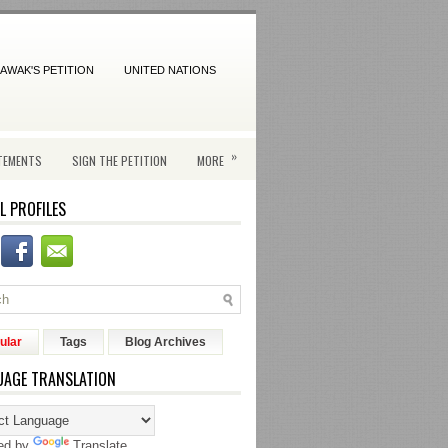
AWAK'S PETITION
UNITED NATIONS
»
TEMENTS
SIGN THE PETITION
MORE
L PROFILES
ular
Tags
Blog Archives
UAGE TRANSLATION
ed by
Translate