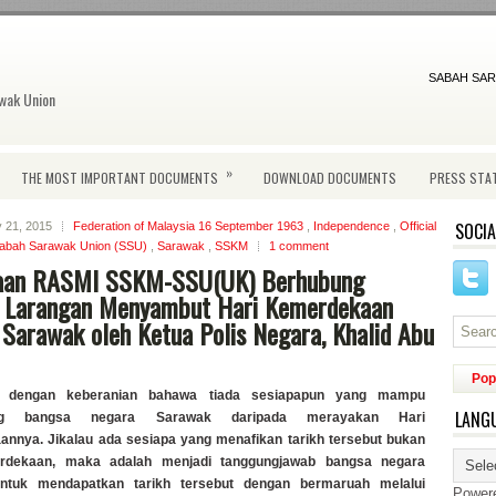
SABAH SAR
wak Union
»
THE MOST IMPORTANT DOCUMENTS
DOWNLOAD DOCUMENTS
PRESS STA
SOCIA
y 21, 2015
Federation of Malaysia 16 September 1963
,
Independence
,
Official
abah Sarawak Union (SSU)
,
Sarawak
,
SSKM
1 comment
aan RASMI SSKM-SSU(UK) Berhubung
 Larangan Menyambut Hari Kemerdekaan
Sarawak oleh Ketua Polis Negara, Khalid Abu
Pop
n dengan keberanian bahawa tiada sesiapapun yang mampu
LANG
ng bangsa negara Sarawak daripada merayakan Hari
nnya. Jikalau ada sesiapa yang menafikan tarikh tersebut bukan
rdekaan, maka adalah menjadi tanggungjawab bangsa negara
ntuk mendapatkan tarikh tersebut dengan bermaruah melalui
Power