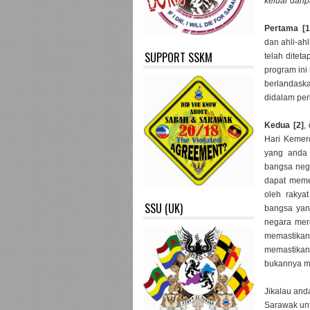
keluar dari
Pertama [1
dan ahli-ah
SUPPORT SSKM
telah ditet
program ini
berlandas
didalam pe
Kedua [2]
,
Hari Kemer
yang anda f
bangsa neg
dapat memer
oleh rakya
SSU (UK)
bangsa yang
negara mer
memastikan
memastikan
bukannya m
Jikalau and
Sarawak unt