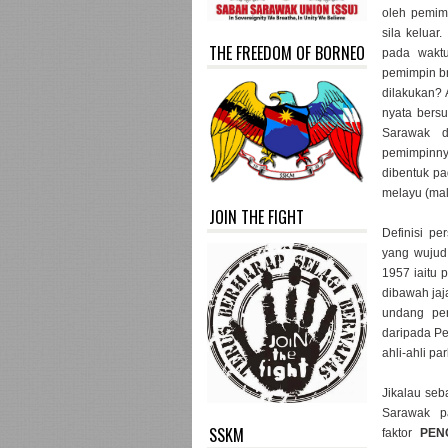
oleh pemim
sila keluar
THE FREEDOM OF BORNEO
pada waktu
pemimpin b
dilakukan? A
nyata bersu
Sarawak d
pemimpinny
dibentuk p
melayu (mal
JOIN THE FIGHT
Definisi p
yang wujud
1957 iaitu 
dibawah jaj
undang per
daripada Pe
ahli-ahli p
Jikalau se
Sarawak p
SSKM
faktor
PEN