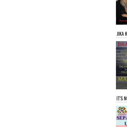
JIKA 
IT'S 