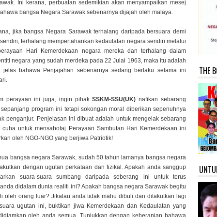
awak. Ini kerana, perbuatan sedemikian akan menyampaikan mesej
bahawa bangsa Negara Sarawak sebenarnya dijajah oleh malaya.
rana, jika bangsa Negara Sarawak terhalang daripada bersuara demi
sendiri, terhalang mempertahankan kedaulatan negara sendiri melalui
perayaan Hari Kemerdekaan negara mereka dan terhalang dalam
ntiti negara yang sudah merdeka pada 22 Julai 1963, maka itu adalah
THE B
 jelas bahawa Penjajahan sebenarnya sedang berlaku selama ini
ri.
m perayaan ini juga, ingin pihak
SSKM-SSU(UK)
nafikan sebarang
n sepanjang program ini tetapi sokongan moral diberikan sepenuhnya
k penganjur. Penjelasan ini dibuat adalah untuk mengelak sebarang
 cuba untuk mensabotaj Perayaan Sambutan Hari Kemerdekaan ini
rkan oleh NGO-NGO yang berjiwa Patriotik!
ua bangsa negara Sarawak, sudah 50 tahun lamanya bangsa negara
akutkan dengan ugutan perkataan dan fizikal. Apakah anda sanggup
UNTU
arkan suara-suara sumbang daripada seberang ini untuk terus
nda didalam dunia realiti ini? Apakah bangsa negara Sarawak begitu
i oleh orang luar? Jikalau anda tidak mahu dibuli dan ditakutkan lagi
-suara ugutan ini, buktikan jiwa Kemerdekaan dan Kedaulatan yang
 didiamkan oleh anda semua. Tunjukkan dengan keberanian bahawa