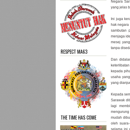
Negara Sar
yang jelas 
Ini juga ke
hak negara 
sambutan 
menjaga ide
mesej yang
tanpa diseda
RESPECT MA63
Dan didala
keterlibata
kepada piha
usaha yang
yang dianju
Kepada sem
Sarawak dit
lagi membi
mengurung a
THE TIME HAS COME
mudah dibul
oleh suara
selama ini