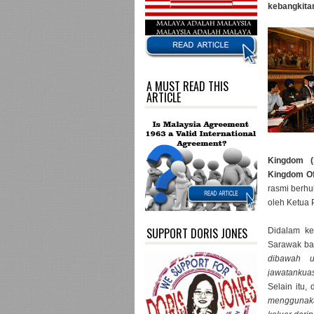
kebangkita
A MUST READ THIS
ARTICLE
Kingdom (
Kingdom Of
rasmi berh
oleh Ketua 
SUPPORT DORIS JONES
Didalam k
Sarawak b
dibawah u
jawatankuas
Selain itu
menggunaka