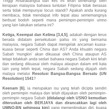
Tinggi Antarabangsa dan kes ini telah dimenangi oleh
kerajaan malaysia bahawa tuntutan Filipina tidak berasas
serta tidak mempunyai locus standi? Apakah anda kurang
membaca, tidak mendapat info tepat atau sememangnya
berbuat bodoh seperti mana pemimpin-pemimpin umno
yang lain lakukan selama ini?
Ketiga, Keempat dan Kelima [3,4,5]
, adakah dengan terus
berada didalam persekutuan palsu ini yang bernama
malaysia, negara Sabah dapat mengelak ancaman kuasa-
kuasa besar seperti China dan AS? Anda khuatiri negara
Sabah 'mungkin' akan dikuasai oleh China ataupun AS
tetapi tidakkah anda sedari bahawa negara Sabah kini telah
dan sedang dikuasai oleh malaya ataupun dalam erti kata
lain yang lebih tepat, negara Sabah sedang dijajah oleh
malaya melalui
Resolusi Bangsa-Bangsa Bersatu (UN
Resolution) 1541
?
Keenam [6]
, ia merupakan isu yang telah dicipta sendiri
oleh pemimpin malaya dan telah dijayakan oleh pemimpin-
pemimpin negara Sabah
(didalangi oleh USNO kemudian
diteruskan oleh BERJAYA dan dirancakkan lagi oleh
UMNO-BN sehingga kini
) yang mementingkan diri, kuasa