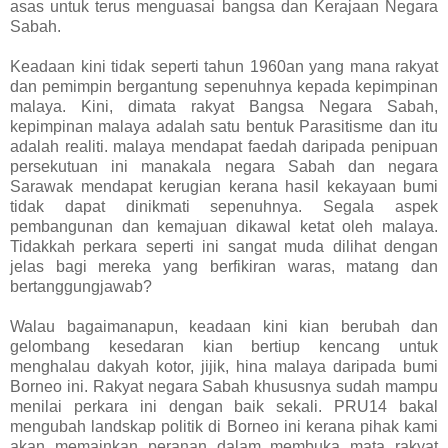
asas untuk terus menguasai bangsa dan Kerajaan Negara
Sabah.
Keadaan kini tidak seperti tahun 1960an yang mana rakyat
dan pemimpin bergantung sepenuhnya kepada kepimpinan
malaya. Kini, dimata rakyat Bangsa Negara Sabah,
kepimpinan malaya adalah satu bentuk Parasitisme dan itu
adalah realiti. malaya mendapat faedah daripada penipuan
persekutuan ini manakala negara Sabah dan negara
Sarawak mendapat kerugian kerana hasil kekayaan bumi
tidak dapat dinikmati sepenuhnya. Segala aspek
pembangunan dan kemajuan dikawal ketat oleh malaya.
Tidakkah perkara seperti ini sangat muda dilihat dengan
jelas bagi mereka yang berfikiran waras, matang dan
bertanggungjawab?
Walau bagaimanapun, keadaan kini kian berubah dan
gelombang kesedaran kian bertiup kencang untuk
menghalau dakyah kotor, jijik, hina malaya daripada bumi
Borneo ini. Rakyat negara Sabah khususnya sudah mampu
menilai perkara ini dengan baik sekali. PRU14 bakal
mengubah landskap politik di Borneo ini kerana pihak kami
akan memainkan peranan dalam membuka mata rakyat