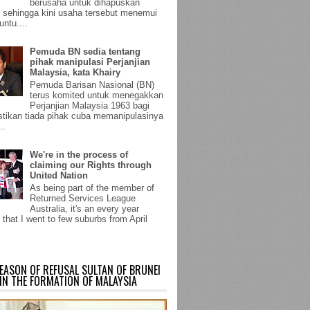
berusaha untuk dihapuskan
sehingga kini usaha tersebut menemui
untu....
Pemuda BN sedia tentang
pihak manipulasi Perjanjian
Malaysia, kata Khairy
Pemuda Barisan Nasional (BN)
terus komited untuk menegakkan
Perjanjian Malaysia 1963 bagi
ikan tiada pihak cuba memanipulasinya
..
We're in the process of
claiming our Rights through
United Nation
As being part of the member of
Returned Services League
Australia, it's an every year
 that I went to few suburbs from April
EASON OF REFUSAL SULTAN OF BRUNEI
IN THE FORMATION OF MALAYSIA