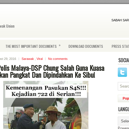
SABAH SAR
wak Union
»
THE MOST IMPORTANT DOCUMENTS
DOWNLOAD DOCUMENTS
PRESS STA
SOCIA
st 29, 2016
Sarawak
,
Viral
No comments
Polis Malaya-DSP Chung Salah Guna Kuasa
kan Pangkat Dan Dipindahkan Ke Sibu!
Pop
LANG
Power