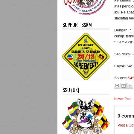
Penduduk S
atas perto
Ibu Pejabat
siasatan me
SUPPORT SSKM
Dengan ini,
cukup terke
“Filem Aksi”
S4S sekali 
Cayok! S4S
Source:
S4
SSU (UK)
Newer Post
0 comm
Post a C