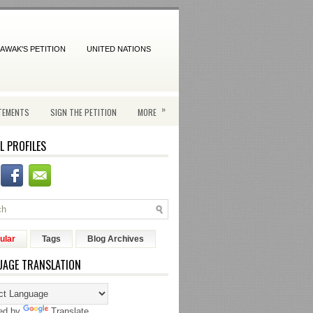
AWAK'S PETITION
UNITED NATIONS
»
TEMENTS
SIGN THE PETITION
MORE
L PROFILES
ular
Tags
Blog Archives
UAGE TRANSLATION
ed by
Translate