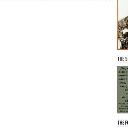
THE S
THE F