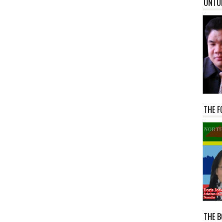
UNTU
THE F
THE B