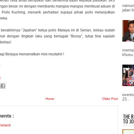
erian rasa amat bersyukur dan berterima kasih kepada pasukan S4S
namun 
longan besar ini dengan membantu mangsa-mangsa membuat aduan di
jalan b
 Polis Kuching, menarik perhatian supaya pihak polis melanjutkan
reka.
 berakhirnya “Jajahan” ketua polis Malaya ini di Serian, beliau sudah
nal dengan tingkah laku yang berlagak “Bossy”, tutup tirai sajalah
 beliau!
memast
lagi Berjaya menamatkan misi mustahil !
khusu.
!
S
events
23...
Home
Older Post
THE R
ents :
TO JO
omment