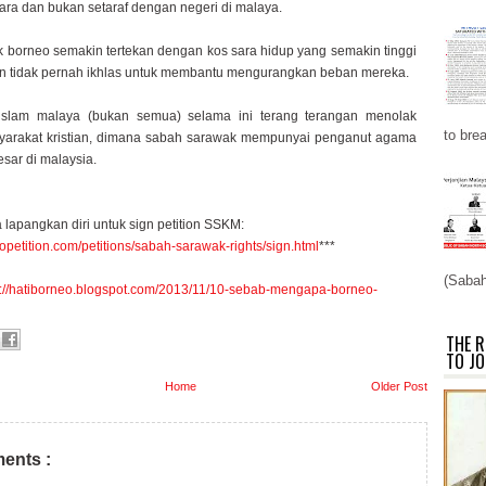
ra dan bukan setaraf dengan negeri di malaya.
 borneo semakin tertekan dengan kos sara hidup yang semakin tinggi
n tidak pernah ikhlas untuk membantu mengurangkan beban mereka.
islam malaya (bukan semua) selama ini terang terangan menolak
to brea
yarakat kristian, dimana sabah sarawak mempunyai penganut agama
besar di malaysia.
a lapangkan diri untuk sign petition SSKM:
opetition.com/petitions/sabah-sarawak-rights/sign.html
***
(Sabah
p://hatiborneo.blogspot.com/2013/11/10-sebab-mengapa-borneo-
THE R
TO JO
Home
Older Post
ents :