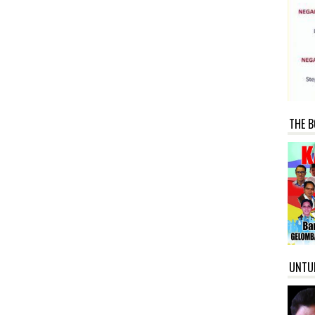
THE B
UNTU