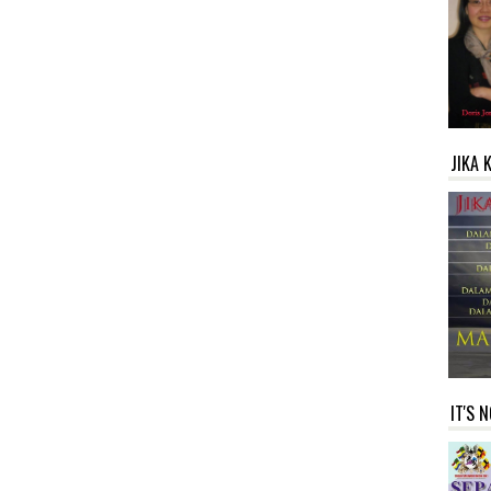
JIKA 
IT'S 