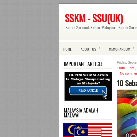
SSKM - SSU(UK)
Sabah Sarawak Keluar Malaysia - Sabah Sara
»
»
HOME
ABOUT US
MEMORANDUM
IMPORTANT ARTICLE
Friday, Sept
Truth
,
Fact
,
No commen
10 Seb
MALAYSIA ADALAH
MALAYA!