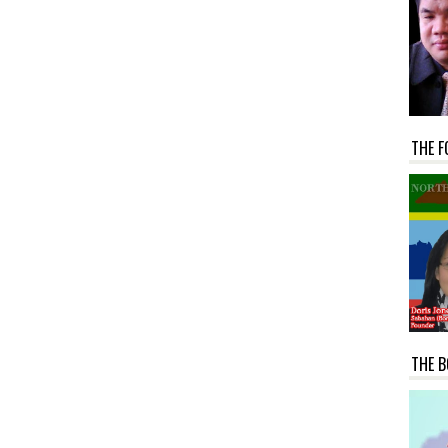
THE F
THE B