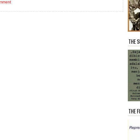
omment
THE S
THE F