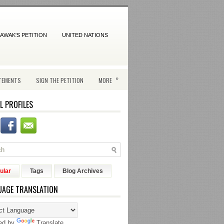
AWAK'S PETITION
UNITED NATIONS
»
TEMENTS
SIGN THE PETITION
MORE
L PROFILES
ular
Tags
Blog Archives
UAGE TRANSLATION
ed by
Translate