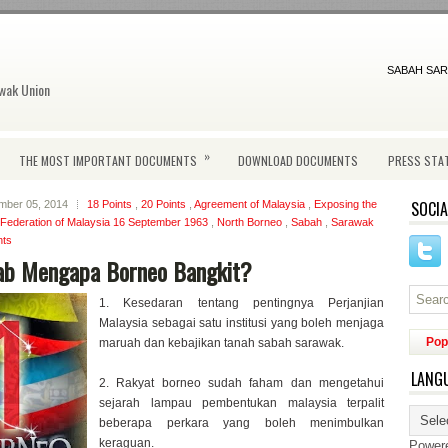
SABAH SAR
wak Union
»
THE MOST IMPORTANT DOCUMENTS
DOWNLOAD DOCUMENTS
PRESS STA
SOCIA
ember 05, 2014
18 Points
,
20 Points
,
Agreement of Malaysia
,
Exposing the
Federation of Malaysia 16 September 1963
,
North Borneo
,
Sabah
,
Sarawak
ts
ab Mengapa Borneo Bangkit?
1. Kesedaran tentang pentingnya Perjanjian
Malaysia sebagai satu institusi yang boleh menjaga
Pop
maruah dan kebajikan tanah sabah sarawak.
LANG
2. Rakyat borneo sudah faham dan mengetahui
sejarah lampau pembentukan malaysia terpalit
beberapa perkara yang boleh menimbulkan
keraguan.
Power