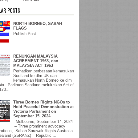
LAR POSTS
NORTH BORNEO, SABAH -
FLAGS
Publish Post
RENUNGAN MALAYSIA
AGREEMENT 1963, dan
MALAYSIA ACT 1963
Perhatikan perbezaan kemasukan
Scotland ke dlm UK dan
kemasukan North Borneo ke dlm
ia. Parlimen Scotland meluluskan Act of
170...
Three Borneo Rights NGOs to
Hold Peaceful Demonstration at
Victoria Parliament on
September 15, 2024
Melbourne, September 14, 2024
– Three prominent advocacy
zations, Sabah Sarawak Rights Australia
aland (SSRANZ) , Republic ...