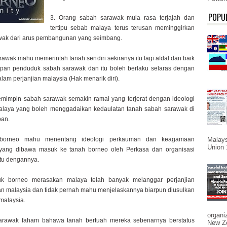
POPU
3. Orang sabah sarawak mula rasa terjajah dan
tertipu sebab malaya terus terusan meminggirkan
wak dari arus pembangunan yang seimbang.
rawak mahu memerintah tanah sendiri sekiranya itu lagi afdal dan baik
upan penduduk sabah sarawak dan itu boleh berlaku selaras dengan
lam perjanjian malaysia (Hak menarik diri).
mimpin sabah sarawak semakin ramai yang terjerat dengan ideologi
malaya yang boleh menggadaikan kedaulatan tanah sabah sarawak di
an.
Malays
borneo mahu menentang ideologi perkauman dan keagamaan
Union 
ang dibawa masuk ke tanah borneo oleh Perkasa dan organisasi
tu dengannya.
k borneo merasakan malaya telah banyak melanggar perjanjian
 malaysia dan tidak pernah mahu menjelaskannya biarpun diusulkan
 malaysia.
organi
arawak faham bahawa tanah bertuah mereka sebenarnya berstatus
New Ze