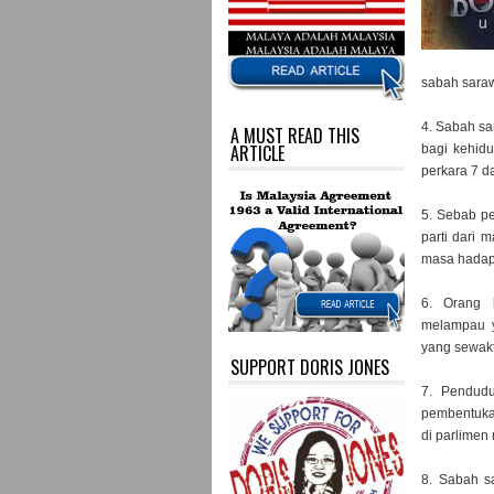
sabah sara
4. Sabah sa
A MUST READ THIS
ARTICLE
bagi kehid
perkara 7 da
5. Sebab pe
parti dari 
masa hadap
6. Orang 
melampau y
yang sewak
SUPPORT DORIS JONES
7. Pendudu
pembentukan
di parlimen
8. Sabah s