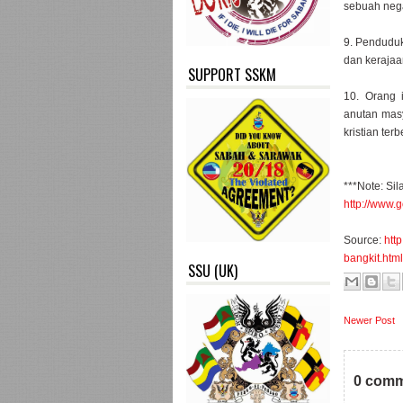
sebuah nega
9. Penduduk
dan kerajaa
SUPPORT SSKM
10. Orang 
anutan mas
kristian ter
***Note: Sil
http://www.g
Source:
htt
bangkit.html
SSU (UK)
Newer Post
0 comm