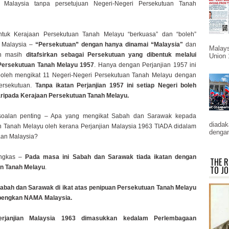
 Malaysia tanpa persetujuan Negeri-Negeri Persekutuan Tanah
ntuk Kerajaan Persekutuan Tanah Melayu “berkuasa” dan “boleh”
 Malaysia –
“Persekutuan” dengan hanya dinamai “Malaysia"
dan
Malays
an masih
ditafsirkan sebagai Persekutuan yang dibentuk melalui
Union 
 Persekutuan Tanah Melayu 1957
. Hanya dengan Perjanjian 1957 ini
boleh mengikat 11 Negeri-Negeri Persekutuan Tanah Melayu dengan
ersekutuan.
Tanpa ikatan Perjanjian 1957 ini setiap Negeri boleh
aripada Kerajaan Persekutuan Tanah Melayu.
soalan penting – Apa yang mengikat Sabah dan Sarawak kepada
diadaka
 Tanah Melayu oleh kerana Perjanjian Malaysia 1963 TIADA didalam
dengan
an Malaysia?
ingkas –
Pada masa ini Sabah dan Sarawak tiada ikatan dengan
THE R
n Tanah Melayu
.
TO JO
 Sabah dan Sarawak di ikat atas penipuan Persekutuan Tanah Melayu
pengkan NAMA Malaysia.
erjanjian Malaysia 1963 dimasukkan kedalam Perlembagaan