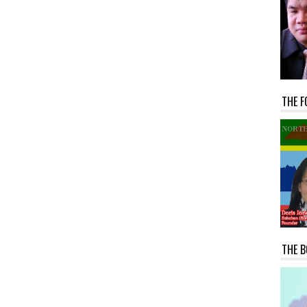
THE F
THE B