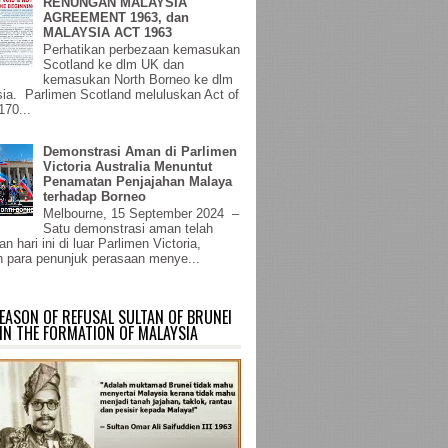
RENUNGAN MALAYSIA
AGREEMENT 1963, dan
MALAYSIA ACT 1963
Perhatikan perbezaan kemasukan
Scotland ke dlm UK dan
kemasukan North Borneo ke dlm
ia. Parlimen Scotland meluluskan Act of
170...
Demonstrasi Aman di Parlimen
Victoria Australia Menuntut
Penamatan Penjajahan Malaya
terhadap Borneo
Melbourne, 15 September 2024 –
Satu demonstrasi aman telah
n hari ini di luar Parlimen Victoria,
 para penunjuk perasaan menye...
EASON OF REFUSAL SULTAN OF BRUNEI
IN THE FORMATION OF MALAYSIA