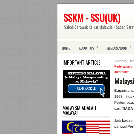
SSKM - SSU(UK)
Sabah Sarawak Keluar Malaysia - Sabah Sara
»
»
HOME
ABOUT US
MEMORANDUM
IMPORTANT ARTICLE
Tuesday, De
Federation o
comments
Malaysi
Bagaimana
1963 tid
Perlemba
MALAYSIA ADALAH
cari,
TIADA !
MALAYA!
Jadi
bagaima
panggil Pe