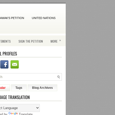
AWAK'S PETITION
UNITED NATIONS
»
TEMENTS
SIGN THE PETITION
MORE
L PROFILES
ular
Tags
Blog Archives
UAGE TRANSLATION
ed by
Translate