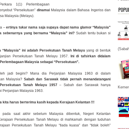
Perkara 1(1) Perlembagaan
POPU
enyebut “Persekutuan”
dinamai
Malaysia dalam Bahasa Ingeriss dan
a Malaysia (Melayu).
ja –
ertinya tukar nama saja supaya dapat nama glamor “Malaysia”
pa sebenarnya yang bernama “Malaysia” ini?
Sudah tentu bukan si
(Sabah
 “Malaysia” ini adalah Persekutuan Tanah Melayu
yang di bentuk
rjanjian Persekutuan Tanah Melayu 1957.
Ini di tafsirkan didalam
0 Perlembagaan Malaysia sebagai “Persekutuan”.
leh jadi begini? Mana dia Perjanjian Malaysia 1963 di dalam
aan Malaysia?
Sabah dan Sarawak tidak pernah menandatangani
n Persekutuan Tanah Melayu 1957
– Sabah dan Sarawak hanya
Kemerd
i Perjanjian Malaysia 1963.
kita harus berterima kasih kepada Kerajaan Kelantan !!!
 pada saat akhir sebelum Malaysia dibentuk, Negeri Kelantan
erajaan Persekutuan Tanah Melayu di mahkamah dengan tuduhan
ajaan Persekutuan Tanah Melayu “tiada kuasa” dan “tidak boleh”