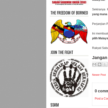
Sekiranya 
THE FREEDOM OF BORNEO
yang mana 
Perjanjian 
Ini membua
pilih Malay
Rakyat Sa
JOIN THE FIGHT
Jangan
Newer Post
0 comm
Post a C
SSKM