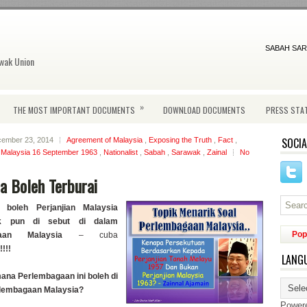
SABAH SAR
wak Union
»
THE MOST IMPORTANT DOCUMENTS
DOWNLOAD DOCUMENTS
PRESS STA
SOCIA
cember 23, 2014
Agreement of Malaysia
,
Exposing the Truth
,
Fact
,
f Malaysia 16 September 1963
,
Nationalist
,
Sabah
,
Sarawak
,
Zainal
No
a Boleh Terburai
 boleh Perjanjian Malaysia
ak pun di sebut di dalam
Pop
gaan Malaysia
– cuba
!!!
LANG
na Perlembagaan ini boleh di
rlembagaan Malaysia?
Power