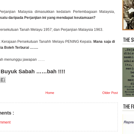
Perjanjian Malaysia dimasukkan kedalam Perlembagaan Malaysia,
satu daripada Perjanjian ini yang mendapat keutamaan?
Persekutuan Tanah Melayu 1957; dan Perjanjian Malaysia 1963.
THE S
t Kerajaan Persekutuan Tanahh Melayu PENING Kepala.
Mana saja di
sia Boleh Terburai …….
bah menunggu jawapan ……
 Buyuk Sabah ……bah !!!!
Home
Older Post
THE F
ents :
omment