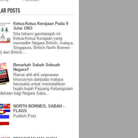
LAR POSTS
Ketua-Ketua Kerajaan Pada 9
Julai 1963
Sila fahami gambarajah ini.
Ketua-Ketua Kerajaan yang
mentadbir Negara British, malaya,
Singapura, British North Borneo
) dan British...
Benarkah Sabah Sebuah
Negara?
Ramai ahli-ahli sejarawan
khususnya daripada malaya
berusaha untuk mematahkan
hujah-hujah Pejuang Kebangsaan
ekaan bagi Negara Saba...
NORTH BORNEO, SABAH -
FLAGS
Publish Post