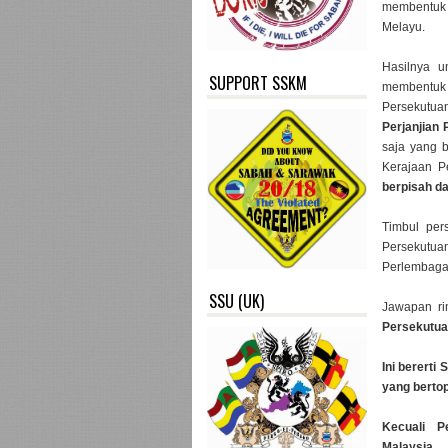
membentuk
Melayu.
Hasilnya u
SUPPORT SSKM
membentuk
Persekutu
Perjanjian
saja yang 
Kerajaan P
berpisah d
Timbul per
Persekutuan
Perlembaga
SSU (UK)
Jawapan r
Persekutua
Ini bererti
yang berto
Kecuali P
Malaysia.