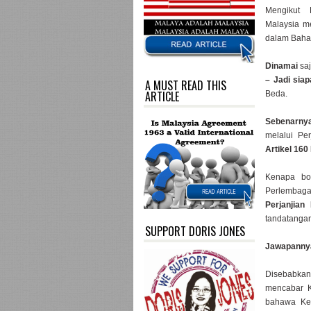
Mengikut 
Malaysia m
dalam Bahas
Dinamai
sa
– Jadi sia
A MUST READ THIS
ARTICLE
Beda.
Sebenarnya
melalui Pe
Artikel 16
Kenapa bo
Perlembag
Perjanjia
tandatangan
SUPPORT DORIS JONES
Jawapannya 
Disebabkan
mencabar K
bahawa Ker