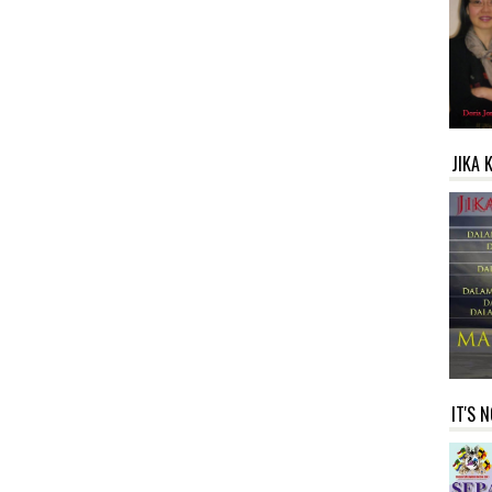
JIKA 
IT'S 