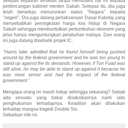
selepas kejadian tersebut tanpa membawa hal ini kepada
perbincangan kabinet menteri Sabah. Selepas itu, dia juga
telah bersetuju menurunkan status "Negara" kepada
"negeri". Dia juga dalang perlaksanaan Dasar Kabotaj yang
menyebabkan peningkatan harga kos hidup di Negara
Sabah sehingga membantutkan pertumbuhan ekonomi yang
jelas hanya menguntungkan pelabuhan malaya. Dan orang
ini juga dalang disebalik projek IC.
"Harris later admitted that he found himself being pushed
around by the federal government and he was too young to
stand up against the its demands. However, if Tun Fuad was
still alive, he may be able to stand up against it because he
was more senior and had the respect of the federal
government."
Mengapa orang ini masih hidup sehingga sekarang? Sebab
ada sesuatu yang bakal disaksikannya nanti iaitu
penghukuman terhadapnya. Keadilan akan dilakukan
terhadap mangsa tragedi Double Six.
Sebarkan info ini.