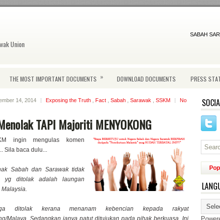
SABAH SAR
wak Union
»
THE MOST IMPORTANT DOCUMENTS
DOWNLOAD DOCUMENTS
PRESS STA
SOCIA
ember 14, 2014
Exposing the Truth
,
Fact
,
Sabah
,
Sarawak
,
SSKM
No
Menolak TAPI Majoriti MENYOKONG
KM ingin mengulas komen
. Sila baca dulu...
Pop
hak Sabah dan Sarawak tidak
i yg ditolak adalah laungan
LANG
i Malaysia.
a ditolak kerana menanam kebencian kepada rakyat
/Malaya. Sedangkan ianya patut ditujukan pada pihak berkuasa. Ini
Power