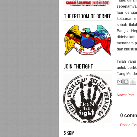
Tidak dinaf
sebenarnya
lagi denga
THE FREEDOM OF BORNEO
ketuanan m
sebab itul
Bangsa Neg
didebatkan 
menanam pe
dan khusus
Inilah yan
JOIN THE FIGHT
untuk berfi
Yang Merde
Newer Post
0 comm
Post a C
SSKM