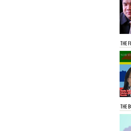
THE F
THE B