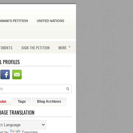
AWAK'S PETITION
UNITED NATIONS
»
TEMENTS
SIGN THE PETITION
MORE
L PROFILES
ular
Tags
Blog Archives
UAGE TRANSLATION
ed by
Translate