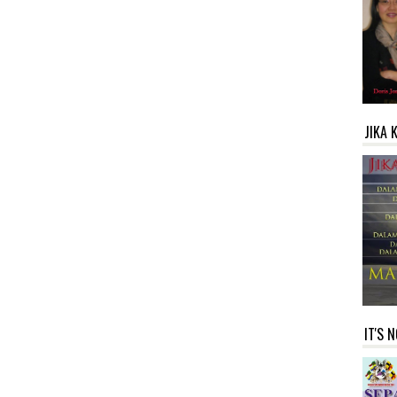
JIKA 
IT'S 