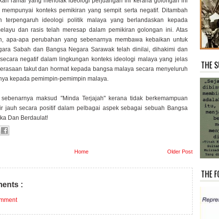
ikan ramai yang menolak ideologi perjuangan ini kerana golongan ini
 mempunyai konteks pemikiran yang sempit serta negatif. Ditambah
n terpengaruh ideologi politik malaya yang berlandaskan kepada
elayu dan rasis telah meresap dalam pemikiran golongan ini. Atas
ah, apa-apa perubahan yang sebenarnya membawa kebaikan untuk
ara Sabah dan Bangsa Negara Sarawak telah dinilai, dihakimi dan
secara negatif dalam lingkungan konteks ideologi malaya yang jelas
THE S
rasaan takut dan hormat kepada bangsa malaya secara menyeluruh
nya kepada pemimpin-pemimpin malaya.
g sebenarnya maksud "Minda Terjajah" kerana tidak berkemampuan
kir jauh secara positif dalam pelbagai aspek sebagai sebuah Bangsa
ka Dan Berdaulat!
Home
Older Post
THE F
ents :
omment