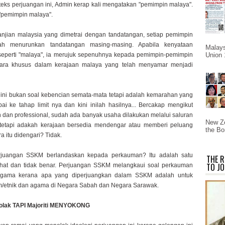
eks perjuangan ini, Admin kerap kali mengatakan "pemimpin malaya".
, "pemimpin malaya".
njian malaysia yang dimetrai dengan tandatangan, setiap pemimpin
lah menurunkan tandatangan masing-masing. Apabila kenyataan
Malays
seperti "malaya", ia merujuk sepenuhnya kepada pemimpin-pemimpin
Union 
ara khusus dalam kerajaan malaya yang telah menyamar menjadi
ini bukan soal kebencian semata-mata tetapi adalah kemarahan yang
i ke tahap limit nya dan kini inilah hasilnya... Bercakap mengikut
dan professional, sudah ada banyak usaha dilakukan melalui saluran
New Ze
 tetapi adakah kerajaan bersedia mendengar atau memberi peluang
the Bo
a itu didengari? Tidak.
juangan SSKM berlandaskan kepada perkauman? Itu adalah satu
THE R
TO JO
hat dan tidak benar. Perjuangan SSKM melangkaui soal perkauman
gama kerana apa yang diperjuangkan dalam SSKM adalah untuk
/etnik dan agama di Negara Sabah dan Negara Sarawak.
olak TAPI Majoriti MENYOKONG