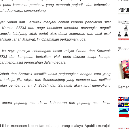
hat pada komentar pembaca yang menaruh prejudis dan kebencian
POPU
erhadap warga semenanjung.
akyat Sabah dan Sarawak menjadi contoh kepada penolakan sifat
. Namun SSKM dan page berkaitan menabur prasangka negatif
anusia lain(yang tidak perlu) atas dasar keturunan dan asal usul
(yakni Tanah Malaya). Ini dinamakan perkauman juga.
(Sabah
 itu saya percaya sebahagian besar rakyat Sabah dan Sarawak
KM dan kumpulan berkaitan. Hak perlu dituntut tetapi kenapa
egar menghasut perpecahan dalam negara.
Sabah dan Sarawak memilih untuk perjuangkan dengan cara yang
an terkejut jika rakyat dari Semenanjung yang menetap dan melihat
daifan pembangunan di Sabah dan Sarawak akan turut menyokong
Kemerd
a antara pejuang atas dasar kebenaran dan pejuang atas dasar
 tidak menanam kebencian terhadap orang malaya. Apabila merujuk