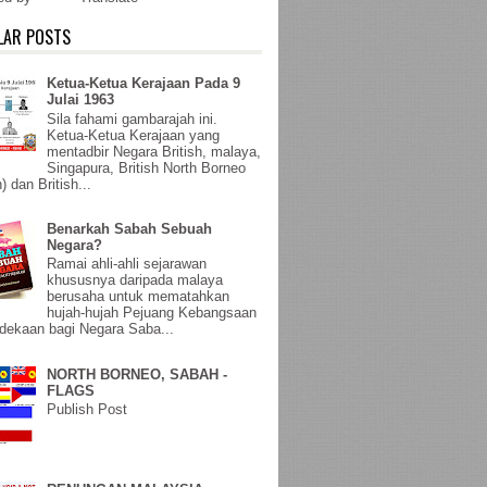
LAR POSTS
Ketua-Ketua Kerajaan Pada 9
Julai 1963
Sila fahami gambarajah ini.
Ketua-Ketua Kerajaan yang
mentadbir Negara British, malaya,
Singapura, British North Borneo
) dan British...
Benarkah Sabah Sebuah
Negara?
Ramai ahli-ahli sejarawan
khususnya daripada malaya
berusaha untuk mematahkan
hujah-hujah Pejuang Kebangsaan
ekaan bagi Negara Saba...
NORTH BORNEO, SABAH -
FLAGS
Publish Post