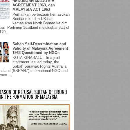
RENUNGAN MALAYSIA
AGREEMENT 1963, dan
MALAYSIA ACT 1963
Perhatikan perbezaan kemasukan
Scotland ke dlm UK dan
kemasukan North Borneo ke dlm
ia. Parlimen Scotland meluluskan Act of
170...
Sabah Self-Determination and
Validity of Malaysia Agreement
1963 Questioned by NGOs
KOTA KINABALU : In a joint
statement issued today, the
Sabah Sarawak Rights Australia
aland (SSRANZ) international NGO and
rneo...
EASON OF REFUSAL SULTAN OF BRUNEI
IN THE FORMATION OF MALAYSIA