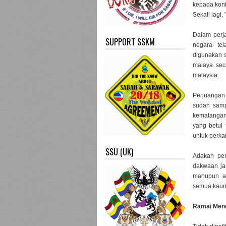
kepada kont
Sekali lagi
Dalam perja
SUPPORT SSKM
negara te
digunakan 
malaya sec
malaysia.
Perjuangan 
sudah sampa
kematangan 
yang betul
untuk perkar
SSU (UK)
Adakah per
dakwaan ja
mahupun a
semua kaum
Ramai Men