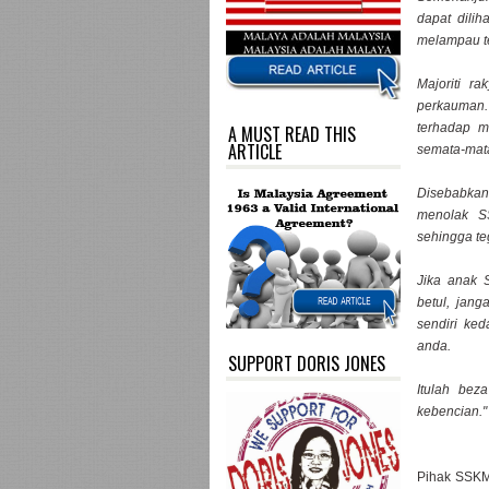
dapat dili
melampau t
Majoriti r
perkauman
terhadap m
A MUST READ THIS
ARTICLE
semata-mata
Disebabkan
menolak SS
sehingga t
Jika anak 
betul, jang
sendiri ke
anda.
SUPPORT DORIS JONES
Itulah bez
kebencian."
Pihak SSKM