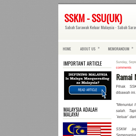
SSKM - SSU(UK)
Sabah Sarawak Keluar Malaysia - Sabah Sara
»
»
HOME
ABOUT US
MEMORANDUM
IMPORTANT ARTICLE
Sunday, Sept
comments
Ramai 
Pihak SS
dibawah ini..
"Menuntut 
MALAYSIA ADALAH
salah. Tap
MALAYA!
`keluar` dar
SSKM jug
Semenanjung