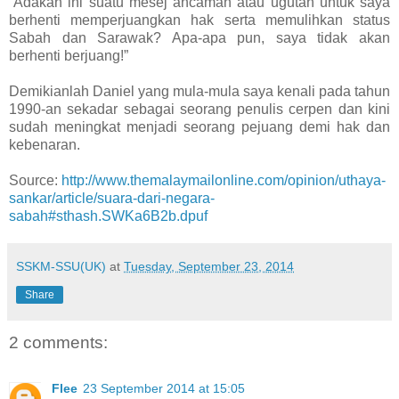
“Adakah ini suatu mesej ancaman atau ugutan untuk saya
berhenti memperjuangkan hak serta memulihkan status
Sabah dan Sarawak? Apa-apa pun, saya tidak akan
berhenti berjuang!”
Demikianlah Daniel yang mula-mula saya kenali pada tahun
1990-an sekadar sebagai seorang penulis cerpen dan kini
sudah meningkat menjadi seorang pejuang demi hak dan
kebenaran.
Source:
http://www.themalaymailonline.com/opinion/uthaya-
sankar/article/suara-dari-negara-
sabah#sthash.SWKa6B2b.dpuf
SSKM-SSU(UK)
at
Tuesday, September 23, 2014
Share
2 comments:
Flee
23 September 2014 at 15:05