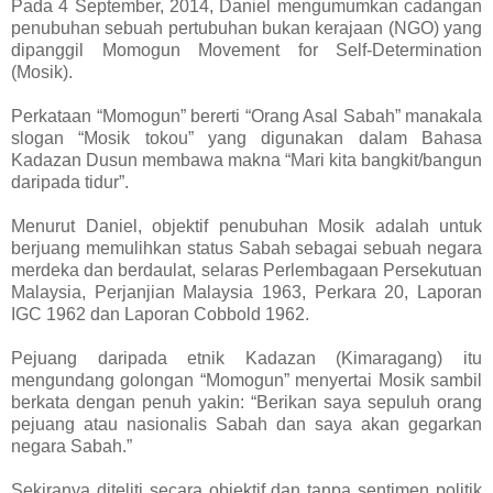
Pada 4 September, 2014, Daniel mengumumkan cadangan
penubuhan sebuah pertubuhan bukan kerajaan (NGO) yang
dipanggil Momogun Movement for Self-Determination
(Mosik).
Perkataan “Momogun” bererti “Orang Asal Sabah” manakala
slogan “Mosik tokou” yang digunakan dalam Bahasa
Kadazan Dusun membawa makna “Mari kita bangkit/bangun
daripada tidur”.
Menurut Daniel, objektif penubuhan Mosik adalah untuk
berjuang memulihkan status Sabah sebagai sebuah negara
merdeka dan berdaulat, selaras Perlembagaan Persekutuan
Malaysia, Perjanjian Malaysia 1963, Perkara 20, Laporan
IGC 1962 dan Laporan Cobbold 1962.
Pejuang daripada etnik Kadazan (Kimaragang) itu
mengundang golongan “Momogun” menyertai Mosik sambil
berkata dengan penuh yakin: “Berikan saya sepuluh orang
pejuang atau nasionalis Sabah dan saya akan gegarkan
negara Sabah.”
Sekiranya diteliti secara objektif dan tanpa sentimen politik